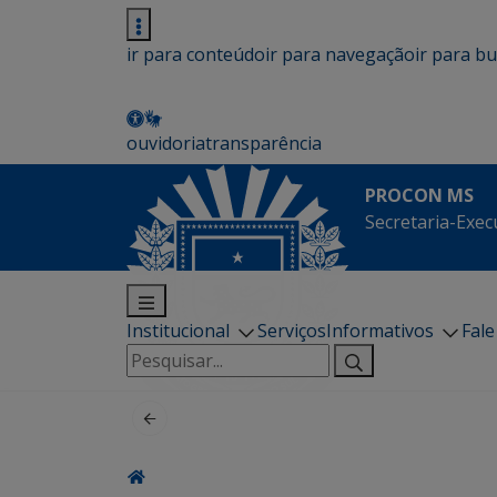
ir para conteúdo
ir para navegação
ir para b
ouvidoria
transparência
PROCON MS
Secretaria-Exec
Institucional
Serviços
Informativos
Fal
Pesquisar
por: