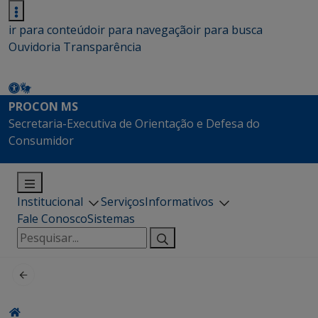
ir para conteúdo
ir para navegação
ir para busca
Ouvidoria
Transparência
PROCON MS
Secretaria-Executiva de Orientação e Defesa do
Consumidor
Institucional
Serviços
Informativos
Fale Conosco
Sistemas
Pesquisar
por: