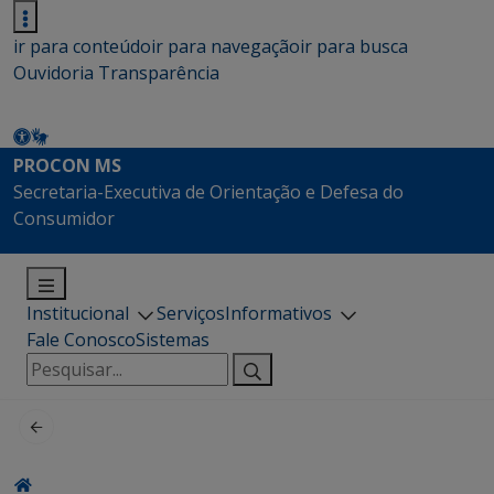
ir para conteúdo
ir para navegação
ir para busca
Ouvidoria
Transparência
PROCON MS
Secretaria-Executiva de Orientação e Defesa do
Consumidor
Institucional
Serviços
Informativos
Fale Conosco
Sistemas
Pesquisar
por: