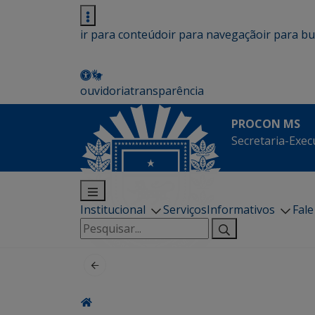
ir para conteúdo
ir para navegação
ir para b
ouvidoria
transparência
PROCON MS
Secretaria-Exec
Institucional
Serviços
Informativos
Fal
Pesquisar
por: