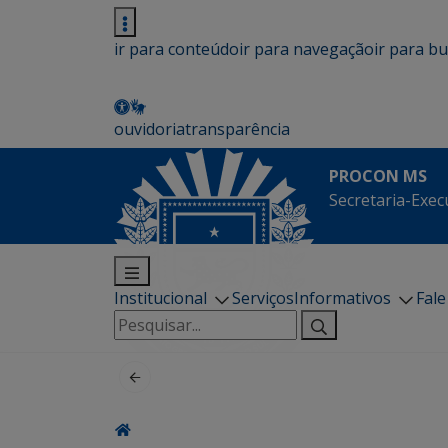
ir para conteúdo
ir para navegação
ir para b
ouvidoria
transparência
PROCON MS
Secretaria-Exec
Institucional
Serviços
Informativos
Fal
Pesquisar
por: