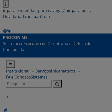
ir para conteúdo
ir para navegação
ir para busca
Ouvidoria
Transparência
PROCON MS
Secretaria-Executiva de Orientação e Defesa do
Consumidor
Institucional
Serviços
Informativos
Fale Conosco
Sistemas
Pesquisar
por: