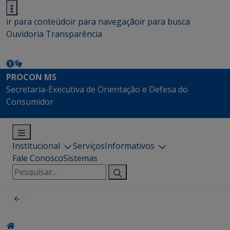
ir para conteúdo
ir para navegação
ir para busca
Ouvidoria
Transparência
PROCON MS
Secretaria-Executiva de Orientação e Defesa do
Consumidor
Institucional
Serviços
Informativos
Fale Conosco
Sistemas
Pesquisar
por: