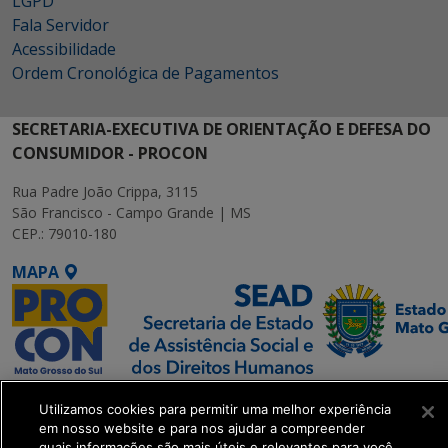
LGPD
Fala Servidor
Acessibilidade
Ordem Cronológica de Pagamentos
SECRETARIA-EXECUTIVA DE ORIENTAÇÃO E DEFESA DO
CONSUMIDOR - PROCON
Rua Padre João Crippa, 3115
São Francisco - Campo Grande | MS
CEP.: 79010-180
MAPA
SETDIG | Secretaria-
Utilizamos cookies para permitir uma melhor experiência
Executiva de
em nosso website e para nos ajudar a compreender
Transformação Digital
quais informações são mais úteis e relevantes para você.