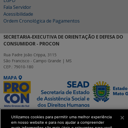
LGPD
Fala Servidor
Acessibilidade
Ordem Cronológica de Pagamentos
SECRETARIA-EXECUTIVA DE ORIENTAÇÃO E DEFESA DO
CONSUMIDOR - PROCON
Rua Padre João Crippa, 3115
São Francisco - Campo Grande | MS
CEP.: 79010-180
MAPA
SETDIG | Secretaria-
Utilizamos cookies para permitir uma melhor experiência
Executiva de
em nosso website e para nos ajudar a compreender
Transformação Digital
quais informações são mais úteis e relevantes para você.