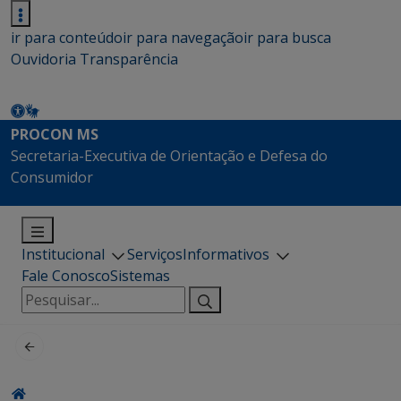
ir para conteúdo
ir para navegação
ir para busca
Ouvidoria
Transparência
PROCON MS
Secretaria-Executiva de Orientação e Defesa do
Consumidor
Institucional
Serviços
Informativos
Fale Conosco
Sistemas
Pesquisar
por: