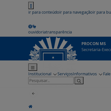
ir para conteúdo
ir para navegação
ir para b
ouvidoria
transparência
PROCON MS
Secretaria-Exec
Institucional
Serviços
Informativos
Fal
Pesquisar
por: