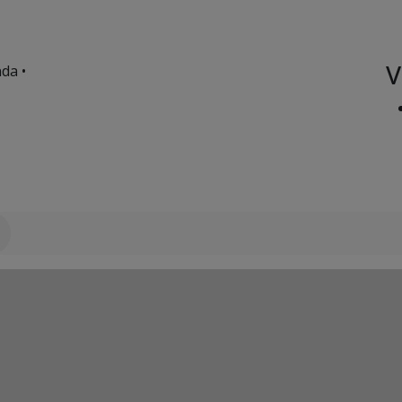
V
da •