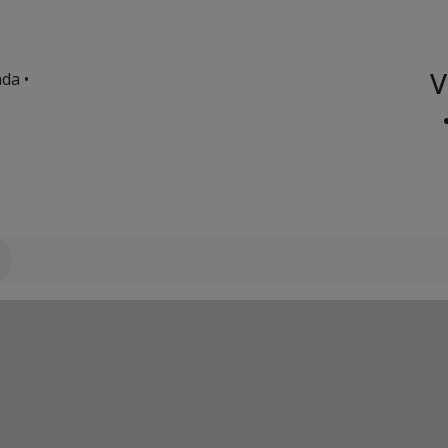
V
da •