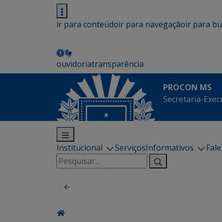
ir para conteúdo
ir para navegação
ir para b
ouvidoria
transparência
PROCON MS
Secretaria-Exec
Institucional
Serviços
Informativos
Fal
Pesquisar
por: