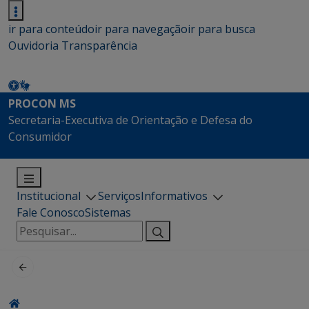
ir para conteúdo
ir para navegação
ir para busca
Ouvidoria
Transparência
PROCON MS
Secretaria-Executiva de Orientação e Defesa do
Consumidor
Institucional
Serviços
Informativos
Fale Conosco
Sistemas
Pesquisar
por: