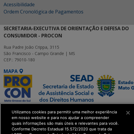
Acessibilidade
Ordem Cronológica de Pagamentos
SECRETARIA-EXECUTIVA DE ORIENTAÇÃO E DEFESA DO
CONSUMIDOR - PROCON
Rua Padre João Crippa, 3115
São Francisco - Campo Grande | MS
CEP.: 79010-180
MAPA
SETDIG | Secretaria-
Utilizamos cookies para permitir uma melhor experiência
Executiva de
em nosso website e para nos ajudar a compreender
Transformação Digital
quais informações são mais úteis e relevantes para você.
Conforme Decreto Estadual 15.572/2020 que trata da