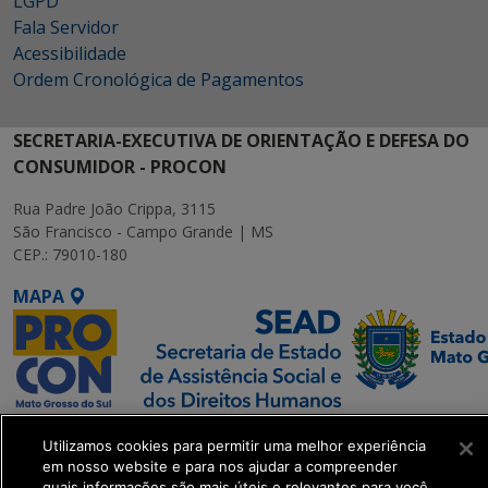
LGPD
Fala Servidor
Acessibilidade
Ordem Cronológica de Pagamentos
SECRETARIA-EXECUTIVA DE ORIENTAÇÃO E DEFESA DO
CONSUMIDOR - PROCON
Rua Padre João Crippa, 3115
São Francisco - Campo Grande | MS
CEP.: 79010-180
MAPA
SETDIG | Secretaria-
Utilizamos cookies para permitir uma melhor experiência
Executiva de
em nosso website e para nos ajudar a compreender
Transformação Digital
quais informações são mais úteis e relevantes para você.