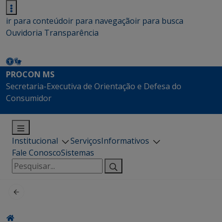
ir para conteúdo
ir para navegação
ir para busca
Ouvidoria
Transparência
PROCON MS
Secretaria-Executiva de Orientação e Defesa do
Consumidor
Institucional
Serviços
Informativos
Fale Conosco
Sistemas
Pesquisar
por: