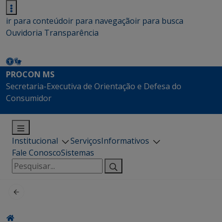
ir para conteúdo
ir para navegação
ir para busca
Ouvidoria
Transparência
PROCON MS
Secretaria-Executiva de Orientação e Defesa do
Consumidor
Institucional
Serviços
Informativos
Fale Conosco
Sistemas
Pesquisar
por: