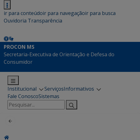
ir para conteúdo
ir para navegação
ir para busca
Ouvidoria
Transparência
PROCON MS
Secretaria-Executiva de Orientação e Defesa do
Consumidor
Institucional
Serviços
Informativos
Fale Conosco
Sistemas
Pesquisar
por: