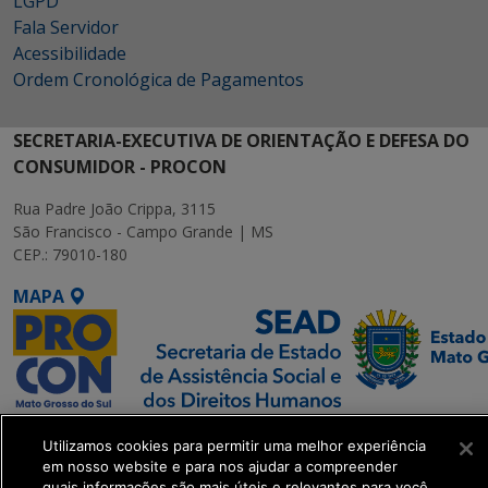
LGPD
Fala Servidor
Acessibilidade
Ordem Cronológica de Pagamentos
SECRETARIA-EXECUTIVA DE ORIENTAÇÃO E DEFESA DO
CONSUMIDOR - PROCON
Rua Padre João Crippa, 3115
São Francisco - Campo Grande | MS
CEP.: 79010-180
MAPA
SETDIG | Secretaria-
Utilizamos cookies para permitir uma melhor experiência
Executiva de
em nosso website e para nos ajudar a compreender
Transformação Digital
quais informações são mais úteis e relevantes para você.