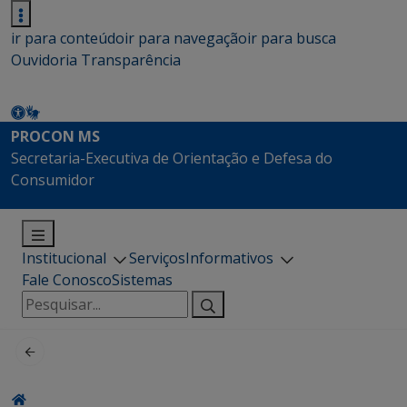
ir para conteúdo
ir para navegação
ir para busca
Ouvidoria
Transparência
PROCON MS
Secretaria-Executiva de Orientação e Defesa do
Consumidor
Institucional
Serviços
Informativos
Fale Conosco
Sistemas
Pesquisar
por: