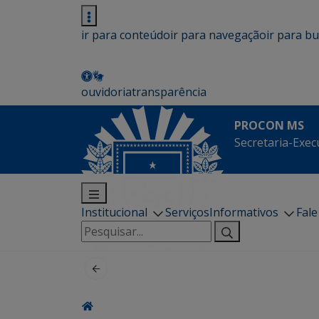
ir para conteúdo
ir para navegação
ir para b
ouvidoria
transparência
PROCON MS
Secretaria-Exec
Institucional
Serviços
Informativos
Fal
Pesquisar
por: