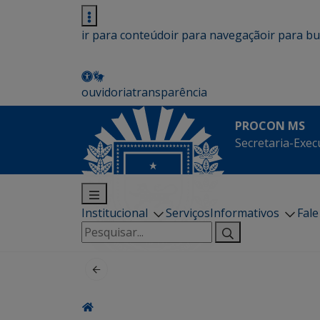
ir para conteúdo
ir para navegação
ir para b
ouvidoria
transparência
PROCON MS
Secretaria-Exec
Institucional
Serviços
Informativos
Fal
Pesquisar
por: