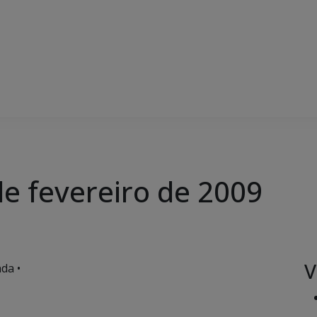
 de fevereiro de 2009
V
da •