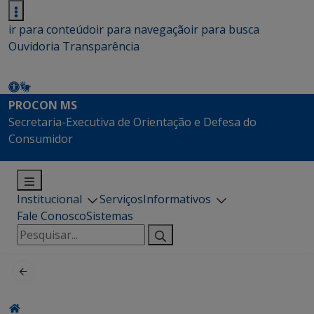
ir para conteúdo
ir para navegação
ir para busca
Ouvidoria
Transparência
PROCON MS
Secretaria-Executiva de Orientação e Defesa do
Consumidor
Institucional
Serviços
Informativos
Fale Conosco
Sistemas
Pesquisar
por: