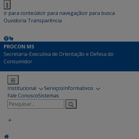
ir para conteúdo
ir para navegação
ir para busca
Ouvidoria
Transparência
PROCON MS
Secretaria-Executiva de Orientação e Defesa do
Consumidor
Institucional
Serviços
Informativos
Fale Conosco
Sistemas
Pesquisar
por: