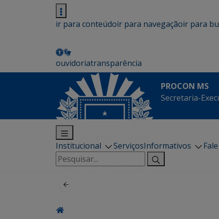
ir para conteúdo
ir para navegação
ir para b
ouvidoria
transparência
PROCON MS
Secretaria-Exec
Institucional
Serviços
Informativos
Fal
Pesquisar
por: