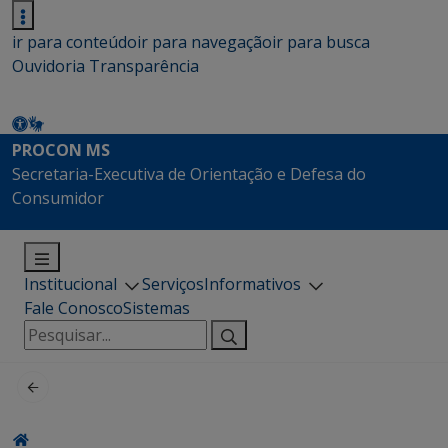
ir para conteúdo
ir para navegação
ir para busca
Ouvidoria
Transparência
PROCON MS
Secretaria-Executiva de Orientação e Defesa do
Consumidor
Institucional
Serviços
Informativos
Fale Conosco
Sistemas
Pesquisar
por: