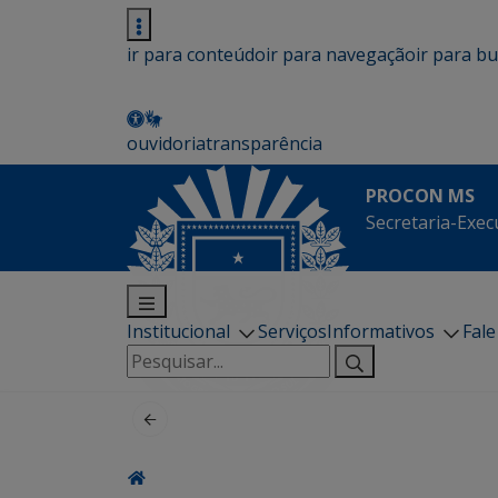
ir para conteúdo
ir para navegação
ir para b
ouvidoria
transparência
PROCON MS
Secretaria-Exec
Institucional
Serviços
Informativos
Fal
Pesquisar
por: