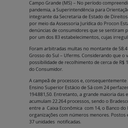
Campo Grande (MS) – No período compreendid
pandemia, a Superintendência para Orientaç
integrante da Secretaria de Estado de Direito
por meio da Assessoria Jurídica do Procon Est
denúncias de consumidores que se sentiram p
por um dos 83 estabelecimentos, cujas irregu
Foram arbitradas multas no montante de 58.41
Grosso do Sul – Uferms. Considerando que o v
possibilidade de recolhimento de cerca de R$
do Consumidor.
A campeã de processos e, consequentemente a
Ensino Superior Estácio de Sá com 24 perfaze
194.881,50. Entretanto, a grande maioria das
acumulam 22.264 processos, sendo o Bradesco 
entre a Caixa Econômica com 14, o Banco do B
organizações com números menores. Postos e
37 unidades notificadas.