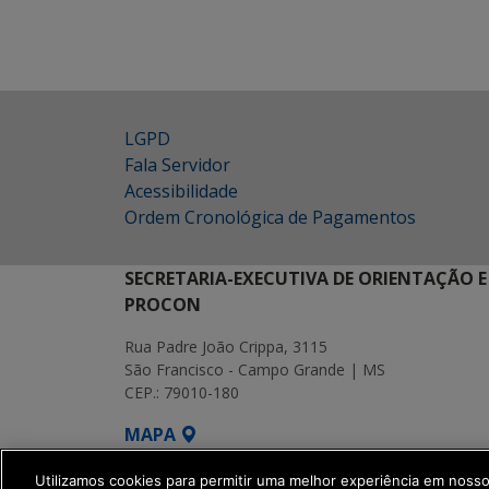
LGPD
Fala Servidor
Acessibilidade
Ordem Cronológica de Pagamentos
SECRETARIA-EXECUTIVA DE ORIENTAÇÃO E
PROCON
Rua Padre João Crippa, 3115
São Francisco - Campo Grande | MS
CEP.: 79010-180
MAPA
SETDIG | Secretaria-Executiva de Transf
Utilizamos cookies para permitir uma melhor experiência em noss