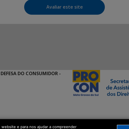
Avaliar este site
 DEFESA DO CONSUMIDOR -
ormação Digital
o website e para nos ajudar a compreender