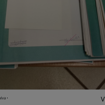
V
lva •