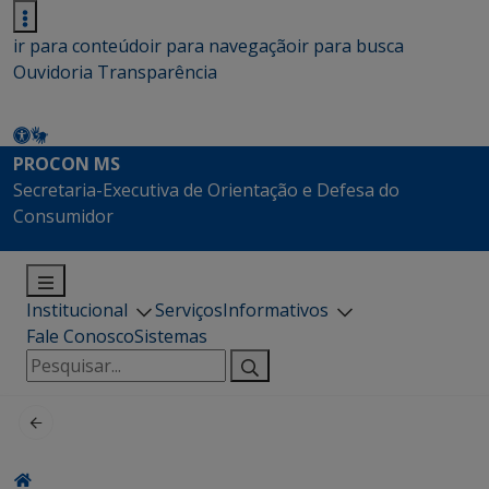
ir para conteúdo
ir para navegação
ir para busca
Ouvidoria
Transparência
PROCON MS
Secretaria-Executiva de Orientação e Defesa do
Consumidor
Institucional
Serviços
Informativos
Fale Conosco
Sistemas
Pesquisar
por: