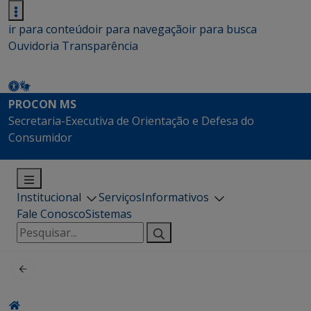
ir para conteúdo
ir para navegação
ir para busca
Ouvidoria
Transparência
PROCON MS
Secretaria-Executiva de Orientação e Defesa do
Consumidor
Institucional
Serviços
Informativos
Fale Conosco
Sistemas
Pesquisar
por: