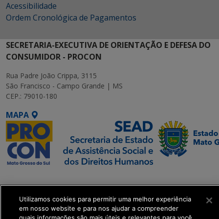
Acessibilidade
Ordem Cronológica de Pagamentos
SECRETARIA-EXECUTIVA DE ORIENTAÇÃO E DEFESA DO
CONSUMIDOR - PROCON
Rua Padre João Crippa, 3115
São Francisco - Campo Grande | MS
CEP.: 79010-180
MAPA
SETDIG | Secretaria-
Executiva de
Transformação Digital
Utilizamos cookies para permitir uma melhor experiência
em nosso website e para nos ajudar a compreender
quais informações são mais úteis e relevantes para você.