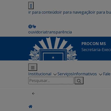
ir para conteúdo
ir para navegação
ir para b
ouvidoria
transparência
PROCON MS
Secretaria-Exec
Institucional
Serviços
Informativos
Fal
Pesquisar
por: