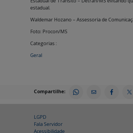
Estadual de Trânsito – Detran/MS evitando q
estadual.
Waldemar Hozano – Assessoria de Comunicaç
Foto: Procon/MS
Categorias :
Geral
Compartilhe:
LGPD
Fala Servidor
Acessibilidade