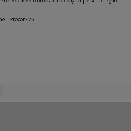
ue o recebimento ocorra e não haja repasse ao órgão
ão – Procon/MS