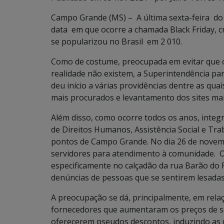
Campo Grande (MS) – A última sexta-feira do 
data em que ocorre a chamada Black Friday, 
se popularizou no Brasil em 2 010.
Como de costume, preocupada em evitar que 
realidade não existem, a Superintendência p
deu início a várias providências dentre as qua
mais procurados e levantamento dos sites ma
Além disso, como ocorre todos os anos, integ
de Direitos Humanos, Assistência Social e Tra
pontos de Campo Grande. No dia 26 de novemb
servidores para atendimento à comunidade. O 
especificamente no calçadão da rua Barão do 
denúncias de pessoas que se sentirem lesada
A preocupação se dá, principalmente, em rela
fornecedores que aumentaram os preços de seu
oferecerem pseudos descontos, induzindo as 