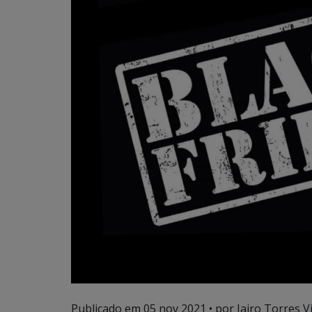
Publicado em
05 nov 2021
• por Jairo Torres Vi