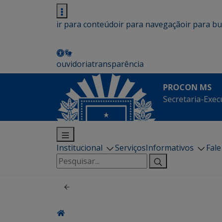
ir para conteúdo
ir para navegação
ir para b
ouvidoria
transparência
PROCON MS
Secretaria-Exec
Institucional
Serviços
Informativos
Fal
Pesquisar
por: