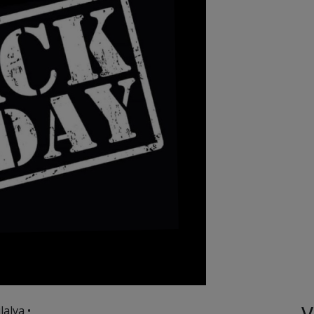
V
lalva •