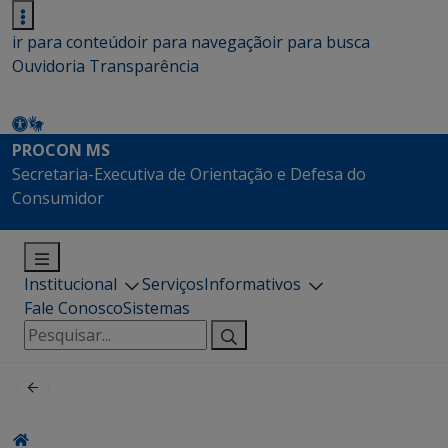
ir para conteúdo
ir para navegação
ir para busca
Ouvidoria
Transparência
PROCON MS
Secretaria-Executiva de Orientação e Defesa do
Consumidor
Institucional
Serviços
Informativos
Fale Conosco
Sistemas
Pesquisar
por: