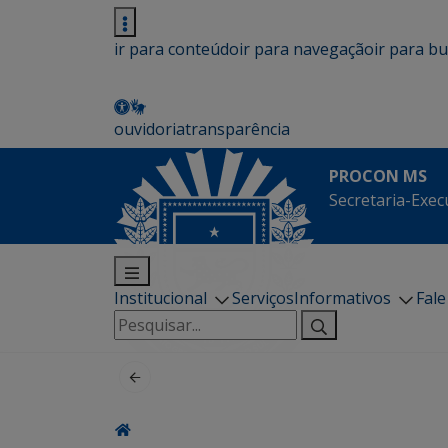
ir para conteúdo
ir para navegação
ir para b
ouvidoria
transparência
PROCON MS
Secretaria-Exec
Institucional
Serviços
Informativos
Fal
Pesquisar
por: