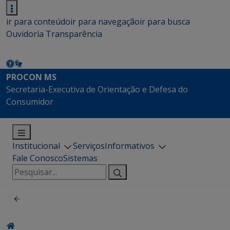
ir para conteúdo
ir para navegação
ir para busca
Ouvidoria
Transparência
PROCON MS
Secretaria-Executiva de Orientação e Defesa do
Consumidor
Institucional
Serviços
Informativos
Fale Conosco
Sistemas
Pesquisar
por: