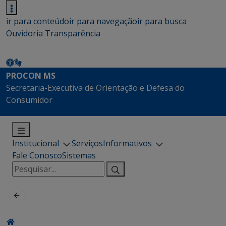
ir para conteúdo
ir para navegação
ir para busca
Ouvidoria
Transparência
PROCON MS
Secretaria-Executiva de Orientação e Defesa do
Consumidor
Institucional
Serviços
Informativos
Fale Conosco
Sistemas
Pesquisar
por: