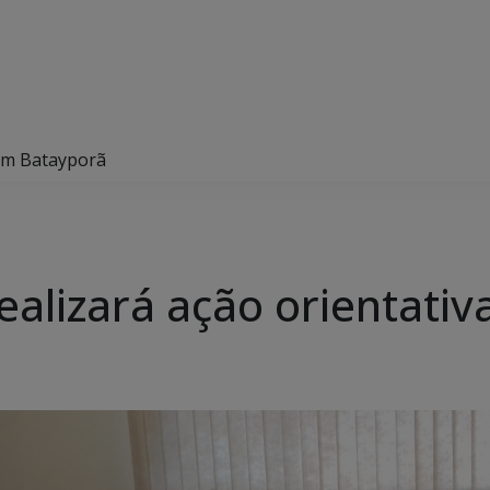
 em Batayporã
realizará ação orientati