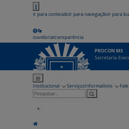
ir para conteúdo
ir para navegação
ir para b
ouvidoria
transparência
PROCON MS
Secretaria-Exec
Institucional
Serviços
Informativos
Fal
Pesquisar
por: