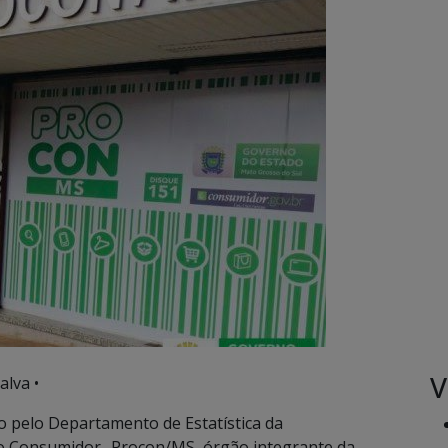
V
alva •
 pelo Departamento de Estatística da
do Consumidor -Procon/MS, órgão integrante da