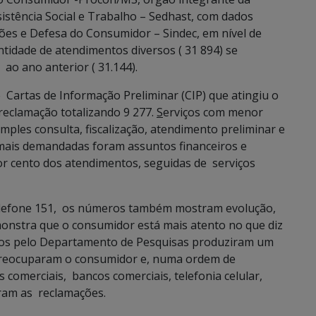
istência Social e Trabalho – Sedhast, com dados
ões e Defesa do Consumidor – Sindec, em nível de
idade de atendimentos diversos ( 31 894) se
o ano anterior ( 31.144).
 Cartas de Informação Preliminar (CIP) que atingiu o
 reclamação totalizando 9 277.
S
erviços com menor
les consulta, fiscalização, atendimento preliminar e
s mais demandadas foram assuntos financeiros e
or cento dos atendimentos, seguidas de serviços
telefone 151, os números também mostram evolução,
onstra que o consumidor está mais atento no que diz
zados pelo Departamento de Pesquisas produziram um
preocuparam o consumidor e, numa ordem de
 comerciais, bancos comerciais, telefonia celular,
eram as reclamações.