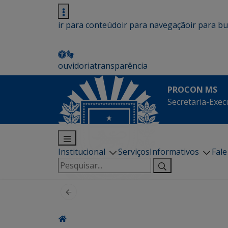
ir para conteúdo
ir para navegação
ir para b
ouvidoria
transparência
PROCON MS
Secretaria-Exec
Institucional
Serviços
Informativos
Fal
Pesquisar
por: