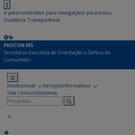
ir para conteúdo
ir para navegação
ir para busca
Ouvidoria
Transparência
PROCON MS
Secretaria-Executiva de Orientação e Defesa do
Consumidor
Institucional
Serviços
Informativos
Fale Conosco
Sistemas
Pesquisar
por: