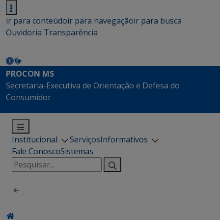
ir para conteúdo
ir para navegação
ir para busca
Ouvidoria
Transparência
PROCON MS
Secretaria-Executiva de Orientação e Defesa do
Consumidor
Institucional
Serviços
Informativos
Fale Conosco
Sistemas
Pesquisar
por: