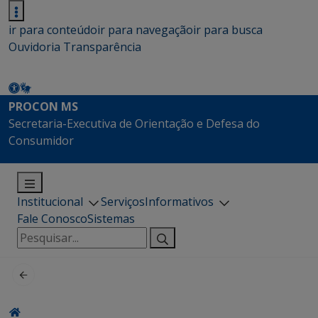
ir para conteúdo
ir para navegação
ir para busca
Ouvidoria
Transparência
PROCON MS
Secretaria-Executiva de Orientação e Defesa do
Consumidor
Institucional
Serviços
Informativos
Fale Conosco
Sistemas
Pesquisar
por: