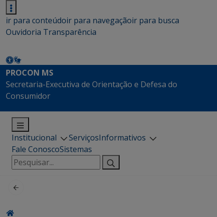
ir para conteúdo
ir para navegação
ir para busca
Ouvidoria
Transparência
PROCON MS
Secretaria-Executiva de Orientação e Defesa do
Consumidor
Institucional
Serviços
Informativos
Fale Conosco
Sistemas
Pesquisar
por: