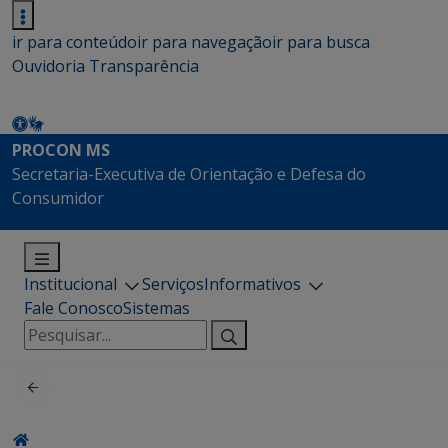
ir para conteúdo
ir para navegação
ir para busca
Ouvidoria
Transparência
PROCON MS
Secretaria-Executiva de Orientação e Defesa do
Consumidor
Institucional
Serviços
Informativos
Fale Conosco
Sistemas
Pesquisar
por: