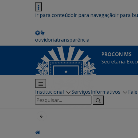
ir para conteúdo
ir para navegação
ir para b
ouvidoria
transparência
PROCON MS
Secretaria-Exec
Institucional
Serviços
Informativos
Fal
Pesquisar
por: