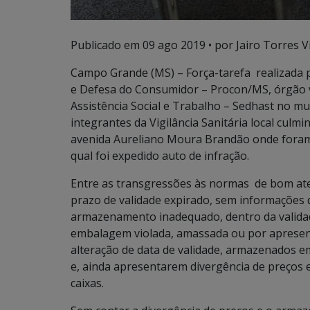
Publicado em
09 ago 2019
• por Jairo Torres Vi
Campo Grande (MS) – Força-tarefa realizada p
e Defesa do Consumidor – Procon/MS, órgão v
Assistência Social e Trabalho – Sedhast no m
integrantes da Vigilância Sanitária local cul
avenida Aureliano Moura Brandão onde foram 
qual foi expedido auto de infração.
Entre as transgressões às normas de bom at
prazo de validade expirado, sem informações d
armazenamento inadequado, dentro da valid
embalagem violada, amassada ou por apresen
alteração de data de validade, armazenados
e, ainda apresentarem divergência de preços 
caixas.