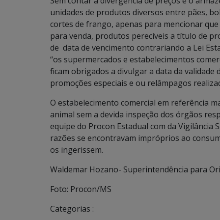
Sem contar a divergência de preços e o arm
unidades de produtos diversos entre pães, bolo
cortes de frango, apenas para mencionar qu
para venda, produtos perecíveis a título de p
de data de vencimento contrariando a Lei Est
“os supermercados e estabelecimentos comerc
ficam obrigados a divulgar a data da validade 
promoções especiais e ou relâmpagos realiza
O estabelecimento comercial em referência 
animal sem a devida inspeção dos órgãos resp
equipe do Procon Estadual com da Vigilância 
razões se encontravam impróprios ao consum
os ingerissem.
Waldemar Hozano- Superintendência para Or
Foto: Procon/MS
Categorias :