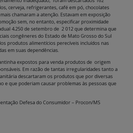
azenamento inadequado, foram descartados 162
s, cerveja, refrigerantes, café em pó, chocolates
e mais chamaram a atenção. Estavam em exposição
romoção sem, no entanto, especificar proximidade
adual 4.250 de setembro de 2 012 que determina que
iais congêneres do Estado de Mato Grosso do Sul
dos produtos alimentícios perecíveis incluídos nas
das em suas dependências.
mantinha expostos para venda produtos de origem
onsáveis. Em razão de tantas irregularidades tanto a
Sanitária descartaram os produtos que por diversas
o e que poderiam causar problemas às pessoas que
ientação Defesa do Consumidor – Procon/MS