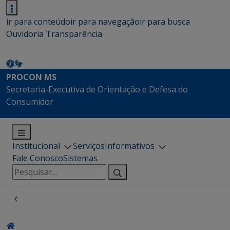
ir para conteúdo
ir para navegação
ir para busca
Ouvidoria
Transparência
PROCON MS
Secretaria-Executiva de Orientação e Defesa do
Consumidor
Institucional
Serviços
Informativos
Fale Conosco
Sistemas
Pesquisar
por: