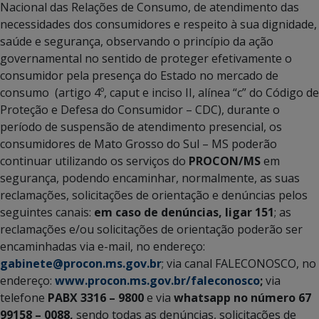
Nacional das Relações de Consumo, de atendimento das
necessidades dos consumidores e respeito à sua dignidade,
saúde e segurança, observando o princípio da ação
governamental no sentido de proteger efetivamente o
consumidor pela presença do Estado no mercado de
consumo (artigo 4º, caput e inciso II, alínea “c” do Código de
Proteção e Defesa do Consumidor – CDC), durante o
período de suspensão de atendimento presencial, os
consumidores de Mato Grosso do Sul – MS poderão
continuar utilizando os serviços do
PROCON/MS
em
segurança, podendo encaminhar, normalmente, as suas
reclamações, solicitações de orientação e denúncias pelos
seguintes canais:
em caso de denúncias, ligar 151
; as
reclamações e/ou solicitações de orientação poderão ser
encaminhadas via e-mail, no endereço:
gabinete@procon.ms.gov.br
; via canal FALECONOSCO, no
endereço:
www.procon.ms.gov.br/faleconosco
;
via
telefone
PABX 3316 – 9800
e via
whatsapp no número 67
99158 – 0088,
sendo todas as denúncias, solicitações de