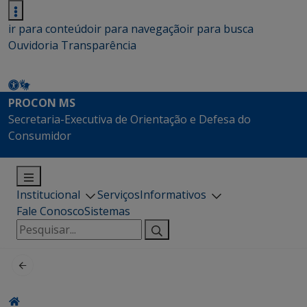
ir para conteúdo
ir para navegação
ir para busca
Ouvidoria
Transparência
PROCON MS
Secretaria-Executiva de Orientação e Defesa do
Consumidor
Institucional
Serviços
Informativos
Fale Conosco
Sistemas
Pesquisar
por: