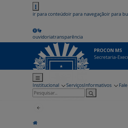
ir para conteúdo
ir para navegação
ir para b
ouvidoria
transparência
PROCON MS
Secretaria-Exec
Institucional
Serviços
Informativos
Fal
Pesquisar
por: