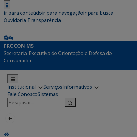
ir para conteúdo
ir para navegação
ir para busca
Ouvidoria
Transparência
PROCON MS
Secretaria-Executiva de Orientação e Defesa do
Consumidor
Institucional
Serviços
Informativos
Fale Conosco
Sistemas
Pesquisar
por: