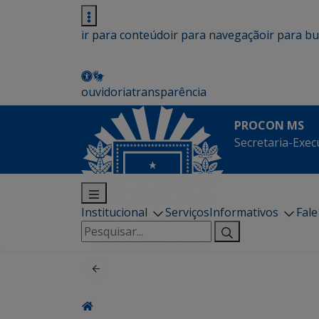
ir para conteúdo
ir para navegação
ir para b
ouvidoria
transparência
PROCON MS
Secretaria-Exec
Institucional
Serviços
Informativos
Fal
Pesquisar
por: