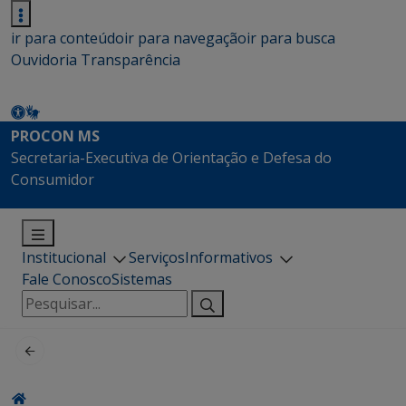
ir para conteúdo
ir para navegação
ir para busca
Ouvidoria
Transparência
PROCON MS
Secretaria-Executiva de Orientação e Defesa do
Consumidor
Institucional
Serviços
Informativos
Fale Conosco
Sistemas
Pesquisar
por: