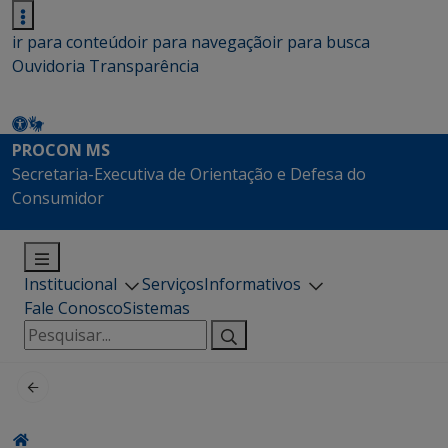
ir para conteúdo
ir para navegação
ir para busca
Ouvidoria
Transparência
PROCON MS
Secretaria-Executiva de Orientação e Defesa do
Consumidor
Institucional
Serviços
Informativos
Fale Conosco
Sistemas
Pesquisar
por: