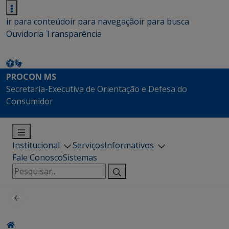
ir para conteúdo
ir para navegação
ir para busca
Ouvidoria
Transparência
PROCON MS
Secretaria-Executiva de Orientação e Defesa do
Consumidor
Institucional
Serviços
Informativos
Fale Conosco
Sistemas
Pesquisar
por: